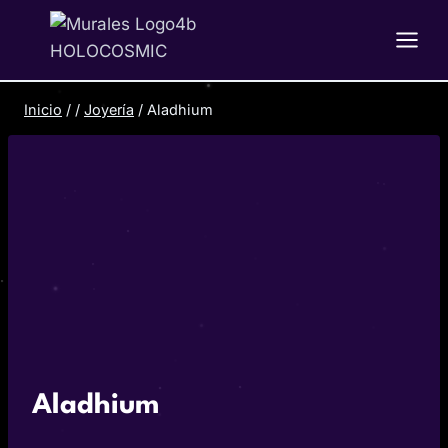
Saltar
al
contenido
Inicio
/
/
Joyería
/
Aladhium
Aladhium