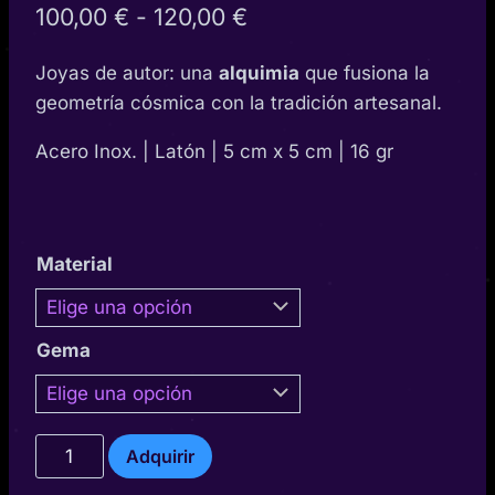
Rango
100,00
€
-
120,00
€
de
Joyas de autor: una
alquimia
que fusiona la
precios:
geometría cósmica con la tradición artesanal.
desde
Acero Inox. | Latón | 5 cm x 5 cm | 16 gr
100,00 €
hasta
120,00 €
Material
Gema
Aladhium
Adquirir
cantidad